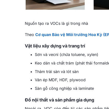
Nguồn tạo ra VOCs là gì trong nhà
Theo
Cơ quan Bảo vệ Môi trường Hoa Kỳ (E
Vật liệu xây dựng và trang trí
Sơn và vecni (chứa toluene, xylen)
Keo dán và chất trám (phát thải formal
Thảm trải sàn và lót sàn
Ván ép MDF, HDF, plywood
Sàn gỗ công nghiệp và laminate
Đồ nội thất và sản phẩm gia dụng
Ngoài ra, VOC còn đến từ các sản phẩm tiê