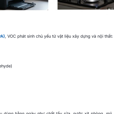
PA)
, VOC phát sinh chủ yếu từ vật liệu xây dựng và nội thất:
dehyde)
u dùng hằng ngày như chất tẩy rửa, nước xịt phòng, mỹ