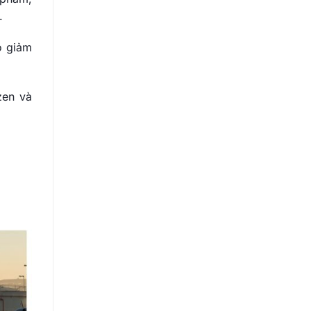
.
ó giảm
zen và