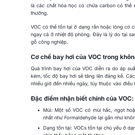
là các chất hóa học có chứa carbon có thể 
thường.
VOC có thể tồn tại ở dạng rắn hoặc lỏng có c
ngay cả ở nhiệt độ phòng. Đây là lý do tại s
gỗ công nghiệp.
Cơ chế bay hơi của VOC trong khôn
Quá trình bay hơi của VOC diễn ra do áp suấ
kém, tốc độ bay hơi sẽ tăng lên đáng kể. Các
nhiều giờ đến nhiều ngày, tùy thuộc vào điều 
Đặc điểm nhận biết chính của VOC:
Mùi: Một số VOC có mùi hắc, ngọt hoặc
nhất như Formaldehyde lại gần như khôn
Dạng tồn tại: VOCs tồn tại chủ yếu ở dạ