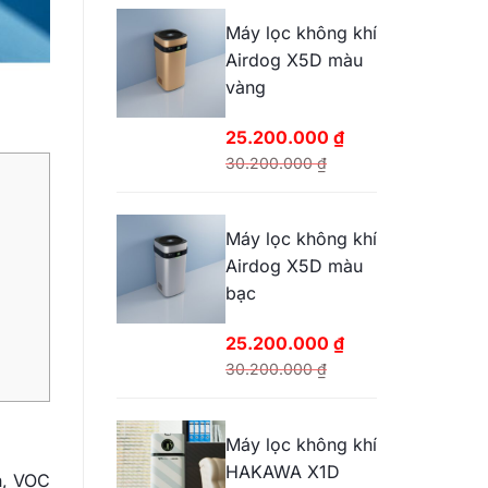
Máy lọc không khí
Airdog X5D màu
vàng
25.200.000
₫
30.200.000
₫
Giá
Giá
gốc
hiện
Máy lọc không khí
là:
tại
Airdog X5D màu
30.200.000 ₫.
là:
bạc
25.200.000 ₫.
25.200.000
₫
30.200.000
₫
Giá
Giá
gốc
hiện
Máy lọc không khí
là:
tại
HAKAWA X1D
30.200.000 ₫.
là:
n, VOC