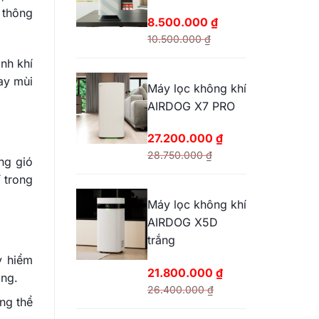
25.200.000 ₫.
 thông
8.500.000
₫
10.500.000
₫
Giá
Giá
nh khí
gốc
hiện
ay mùi
Máy lọc không khí
là:
tại
AIRDOG X7 PRO
10.500.000 ₫.
là:
8.500.000 ₫.
27.200.000
₫
28.750.000
₫
ng gió
Giá
Giá
 trong
gốc
hiện
Máy lọc không khí
là:
tại
AIRDOG X5D
28.750.000 ₫.
là:
trắng
27.200.000 ₫.
y hiểm
21.800.000
₫
ặng.
26.400.000
₫
ng thể
Giá
Giá