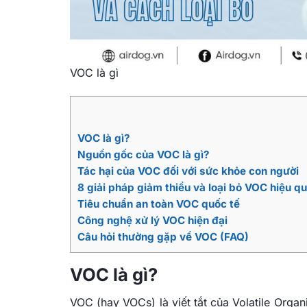
VOC là gì
VOC là gì?
Nguồn gốc của VOC là gì?
Tác hại của VOC đối với sức khỏe con người
8 giải pháp giảm thiểu và loại bỏ VOC hiệu q
Tiêu chuẩn an toàn VOC quốc tế
Công nghệ xử lý VOC hiện đại
Câu hỏi thường gặp về VOC (FAQ)
VOC là gì?
VOC (hay VOCs) là viết tắt của Volatile Org