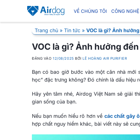
Bỏ
qua
VỀ CHÚNG TÔI
CÔNG NGHỆ
nội
dung
Trang chủ
»
Tin tức
»
VOC là gì? Ảnh hưởng
VOC là gì? Ảnh hưởng đến
ĐĂNG VÀO
12/08/2025
BỞI
LÊ HOÀNG AIR PURIFIER
Bạn có bao giờ bước vào một căn nhà mới s
học” đặc trưng không? Đó chính là dấu hiệu 
Hãy yên tâm nhé, Airdog Việt Nam sẽ giải t
gian sống của bạn.
Nếu bạn muốn hiểu rõ hơn về
các chất gây 
hợp chất nguy hiểm khác, bài viết này sẽ cun