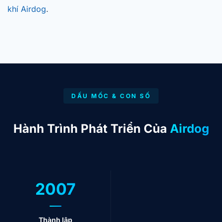
khí Airdog
.
DẤU MỐC & CON SỐ
Hành Trình Phát Triển Của
Airdog
2007
Thành lập