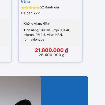
trắng
52
đánh giá
Đã bán
222
Được xếp
hạng
4.88
5 sao
Không gian:
60㎡
Tính năng:
Bụi siêu mịn 0.0146
micron, PM2.5, virus H3N,
formaldehyde
21.800.000
₫
26.400.000
₫
Giá
Giá
gốc
hiện
là:
tại
26.400.000 ₫.
là:
21.800.000 ₫.