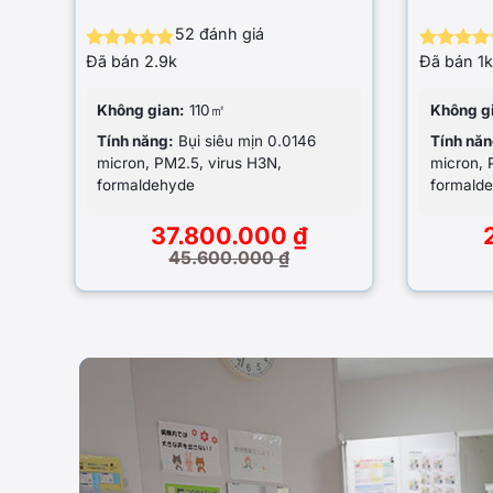
52
đánh giá
Đã bán
2.9k
Đã bán
1k
Được xếp
Được x
hạng
4.85
hạng
4.
5 sao
5 s
Không gian:
110㎡
Không g
Tính năng:
Bụi siêu mịn 0.0146
Tính năn
micron, PM2.5, virus H3N,
micron, 
formaldehyde
formald
37.800.000
₫
45.600.000
₫
Giá
Giá
Giá
Giá
gốc
hiện
gốc
hiện
là:
tại
là:
tại
45.600.000 ₫.
là:
28.750.
là:
37.800.000 ₫.
27.200.