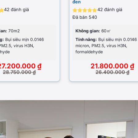
đen
42
đánh giá
42
đánh giá
Đã bán
540
ếp
Được xếp
98
hạng
4.86
ao
5 sao
ian:
70m2
Không gian:
60㎡
g:
Bụi siêu mịn 0.0146
Tính năng:
Bụi siêu mịn 0.0146
PM2.5, virus H3N,
micron, PM2.5, virus H3N,
ehyde
formaldehyde
27.200.000
₫
21.800.000
₫
28.750.000
₫
26.400.000
₫
Giá
Giá
gốc
hiện
là:
tại
000 ₫.
26.400.000 ₫.
là:
000 ₫.
21.800.000 ₫.