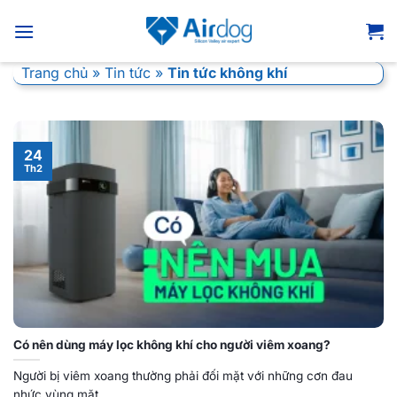
Bỏ
qua
nội
Trang chủ
»
Tin tức
»
Tin tức không khí
dung
24
Th2
Có nên dùng máy lọc không khí cho người viêm xoang?
Người bị viêm xoang thường phải đối mặt với những cơn đau
nhức vùng mặt