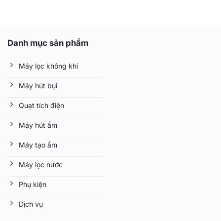
gốc
hiện
là:
tại
26.400.000 ₫.
là:
Danh mục sản phẩm
21.800.000 ₫.
Máy lọc không khí
Máy hút bụi
Quạt tích điện
Máy hút ẩm
Máy tạo ẩm
Máy lọc nước
Phụ kiện
Dịch vụ