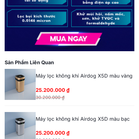
Sản Phẩm Liên Quan
Máy lọc không khí Airdog X5D màu vàng
25.200.000
₫
30.200.000
₫
Giá
Giá
gốc
hiện
Máy lọc không khí Airdog X5D màu bạc
là:
tại
30.200.000 ₫.
là:
25.200.000
₫
25.200.000 ₫.