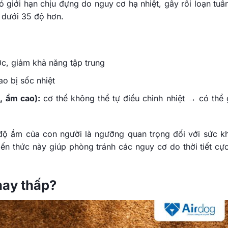
ó giới hạn chịu đựng do nguy cơ hạ nhiệt, gây rối loạn tuầ
m dưới 35 độ hơn.
c, giảm khả năng tập trung
o bị sốc nhiệt
, ẩm cao):
cơ thể không thể tự điều chỉnh nhiệt → có thể 
 độ ẩm của con người là ngưỡng quan trọng đối với sức k
iến thức này giúp phòng tránh các nguy cơ do thời tiết cự
hay thấp?