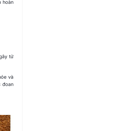
n hoàn
gây tử
hỏe và
c đoan