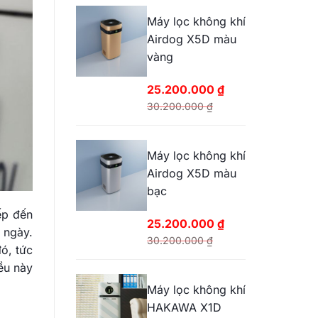
Máy lọc không khí
Airdog X5D màu
vàng
25.200.000
₫
30.200.000
₫
Giá
Giá
gốc
hiện
Máy lọc không khí
là:
tại
Airdog X5D màu
30.200.000 ₫.
là:
bạc
25.200.000 ₫.
ếp đến
25.200.000
₫
 ngày.
30.200.000
₫
ó, tức
Giá
Giá
ều này
gốc
hiện
Máy lọc không khí
là:
tại
HAKAWA X1D
30.200.000 ₫.
là: