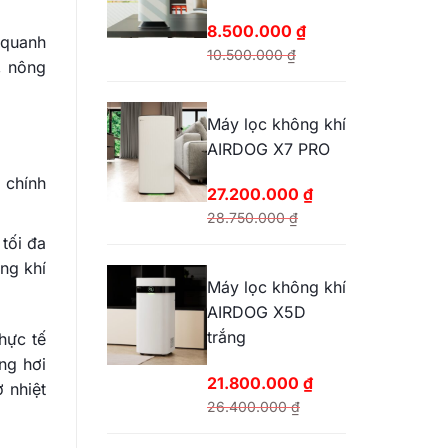
25.200.000 ₫.
8.500.000
₫
 quanh
10.500.000
₫
, nông
Giá
Giá
gốc
hiện
Máy lọc không khí
là:
tại
AIRDOG X7 PRO
10.500.000 ₫.
là:
8.500.000 ₫.
 chính
27.200.000
₫
28.750.000
₫
Giá
Giá
tối đa
gốc
hiện
ng khí
Máy lọc không khí
là:
tại
AIRDOG X5D
28.750.000 ₫.
là:
trắng
hực tế
27.200.000 ₫.
ng hơi
21.800.000
₫
 nhiệt
26.400.000
₫
Giá
Giá