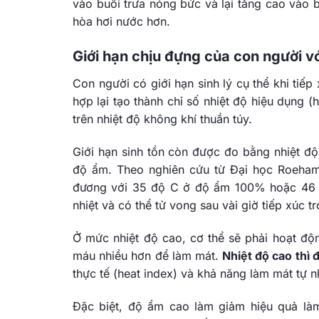
vào buổi trưa nóng bức và lại tăng cao vào
hòa hơi nước hơn.
Giới hạn chịu đựng của con người vớ
Con người có giới hạn sinh lý cụ thể khi tiế
hợp lại tạo thành chỉ số nhiệt độ hiệu dụng (
trên nhiệt độ không khí thuần túy.
Giới hạn sinh tồn còn được đo bằng nhiệt độ
độ ẩm. Theo nghiên cứu từ Đại học Roehamp
đương với 35 độ C ở độ ẩm 100% hoặc 46 
nhiệt và có thể tử vong sau vài giờ tiếp xúc t
Ở mức nhiệt độ cao, cơ thể sẽ phải hoạt độn
máu nhiều hơn để làm mát.
Nhiệt độ cao thì 
thực tế (heat index) và khả năng làm mát tự n
Đặc biệt, độ ẩm cao làm giảm hiệu quả làm