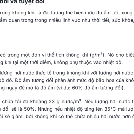
đối và tuyệt đối
trong không khí, là đại lượng thể hiện mức độ ẩm ướt xung
m quan trọng trong nhiều lĩnh vực như thời tiết, sức khỏe
có trong một đơn vị thể tích không khí (g/m³). Nó cho biết
g khí tại một thời điểm, không phụ thuộc vào nhiệt độ.
 lượng hơi nước thực tế trong không khí với lượng hơi nước 
 độ đó. Độ ẩm tương đối phản ánh mức độ bão hòa của khô
ng ngày để mô tả độ ẩm (ví dụ: 60% độ ẩm tương đối).
hể chứa tối đa khoảng 23 g nước/m³. Nếu lượng hơi nước t
ng đối sẽ là 50%. Nhưng nếu nhiệt độ tăng lên 35°C mà lượ
i sẽ giảm, bởi không khí có thể chứa nhiều hơi nước hơn ở