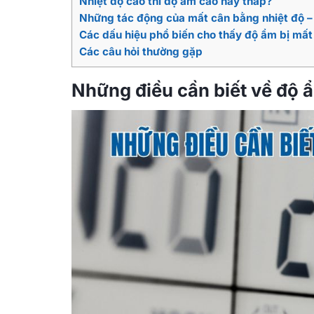
Nhiệt độ cao thì độ ẩm cao hay thấp?
Những tác động của mất cân bằng nhiệt độ 
Các dấu hiệu phổ biến cho thấy độ ẩm bị mấ
Các câu hỏi thường gặp
Những điều cần biết về độ ẩ