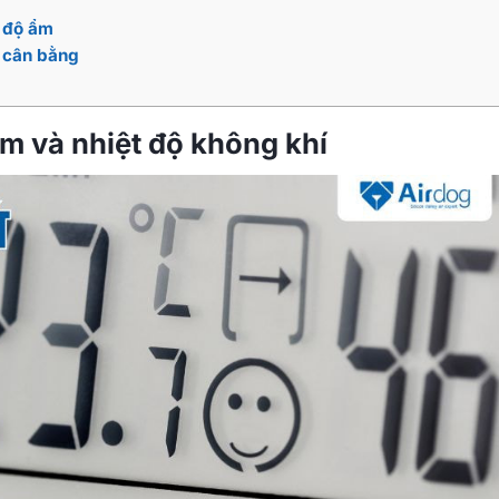
– độ ẩm
t cân bằng
m và nhiệt độ không khí