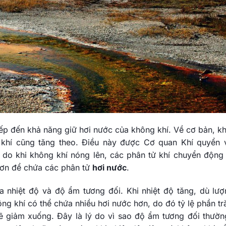
iếp đến khả năng giữ hơi nước của không khí. Về cơ bản, kh
 khí cũng tăng theo. Điều này được Cơ quan Khí quyển 
 do khi không khí nóng lên, các phân tử khí chuyển động
 hơn để chứa các phân tử
hơi nước
.
a nhiệt độ và độ ẩm tương đối. Khi nhiệt độ tăng, dù lượ
ông khí có thể chứa nhiều hơi nước hơn, do đó tỷ lệ phần tr
ẽ giảm xuống. Đây là lý do vì sao độ ẩm tương đối thườn