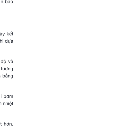
ần bão
ày kết
chỉ dựa
 độ và
 tương
n bằng
ải bơm
 nhiệt
t hơn.