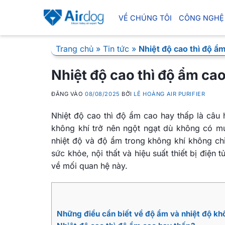
Bỏ
qua
VỀ CHÚNG TÔI
CÔNG NGHỆ
nội
dung
Trang chủ
»
Tin tức
»
Nhiệt độ cao thì độ ẩ
Nhiệt độ cao thì độ ẩm ca
ĐĂNG VÀO
08/08/2025
BỞI
LÊ HOÀNG AIR PURIFIER
Nhiệt độ cao thì độ ẩm cao hay thấp là câu
không khí trở nên ngột ngạt dù không có 
nhiệt độ và độ ẩm trong không khí không ch
sức khỏe, nội thất và hiệu suất thiết bị điện 
về mối quan hệ này.
Những điều cần biết về độ ẩm và nhiệt độ kh