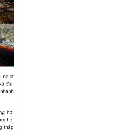
i nhiệt
và Đại
 nhanh
ng hơi
ăm hơi
g thấp