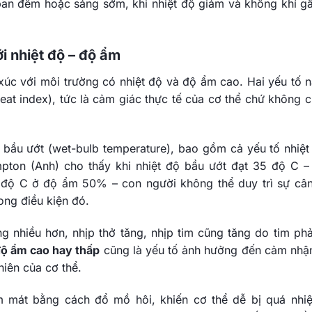
 ban đêm hoặc sáng sớm, khi nhiệt độ giảm và không khí g
i nhiệt độ – độ ẩm
p xúc với môi trường có nhiệt độ và độ ẩm cao. Hai yếu tố n
heat index), tức là cảm giác thực tế của cơ thể chứ không 
 bầu ướt (wet-bulb temperature), bao gồm cả yếu tố nhiệt
ton (Anh) cho thấy khi nhiệt độ bầu ướt đạt 35 độ C –
độ C ở độ ẩm 50% – con người không thể duy trì sự câ
rong điều kiện đó.
g nhiều hơn, nhịp thở tăng, nhịp tim cũng tăng do tim ph
độ ẩm cao hay thấp
cũng là yếu tố ảnh hưởng đến cảm nhận
hiên của cơ thể.
 mát bằng cách đổ mồ hôi, khiến cơ thể dễ bị quá nhiệ