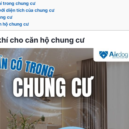
hí trong chung cư
ới diện tích của chung cư
ung cư
ăn hộ chung cư
khí cho căn hộ chung cư