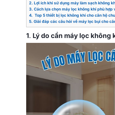
2. Lợi ích khi sử dụng máy làm sạch không k
3. Cách lựa chọn máy lọc không khí phù hợp v
4. Top 5 thiết bị lọc không khí cho căn hộ ch
5. Giải đáp các câu hỏi về máy lọc bụi cho c
1
.
Lý do cần máy lọc không 