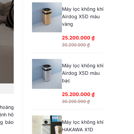
Máy lọc không khí
Airdog X5D màu
vàng
25.200.000
₫
30.200.000
₫
Giá
Giá
gốc
hiện
Máy lọc không khí
là:
tại
Airdog X5D màu
30.200.000 ₫.
là:
bạc
25.200.000 ₫.
25.200.000
₫
30.200.000
₫
thoáng
Giá
Giá
ệnh hô
gốc
hiện
ng báo
Máy lọc không khí
là:
tại
HAKAWA X1D
30.200.000 ₫.
là: