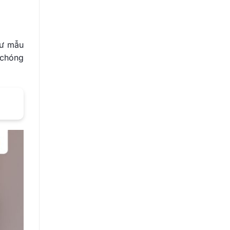
hư mẫu
 chóng