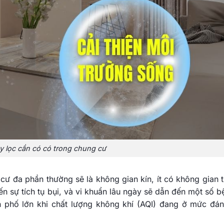
y lọc cần có có trong chung cư
cư đa phần thường sẽ là không gian kín, ít có không gian 
ến sự tích tụ bụi, và vi khuẩn lâu ngày sẽ dẫn đến một số b
nh phố lớn khi chất lượng không khí (AQI) đang ở mức đá