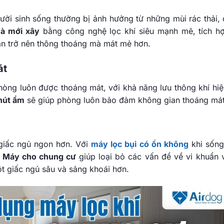
ời sinh sống thường bị ảnh hưởng từ những mùi rác thải, 
hà mới xây
bằng công nghệ lọc khí siêu mạnh mẽ, tích h
ạn trở nên thông thoáng mà mát mẻ hơn.
át
hòng luôn được thoáng mát, với khả năng lưu thông khí hiệ
hút ẩm
sẽ giúp phòng luôn bảo đảm không gian thoáng mát
giấc ngủ ngon hơn. Với
máy lọc bụi có ồn không
khi sống
.
Máy cho chung cư
giúp loại bỏ các vấn đề về vi khuẩn 
t giấc ngủ sâu và sảng khoái hơn.