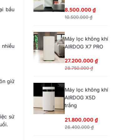
25.200.000 ₫.
ại bầu
8.500.000
₫
10.500.000
₫
Giá
Giá
gốc
hiện
Máy lọc không khí
là:
tại
 nhiều
AIRDOG X7 PRO
10.500.000 ₫.
là:
8.500.000 ₫.
27.200.000
₫
28.750.000
₫
Giá
Giá
ôn giữ
gốc
hiện
Máy lọc không khí
là:
tại
AIRDOG X5D
28.750.000 ₫.
là:
trắng
27.200.000 ₫.
iệc sử
21.800.000
₫
uổi.
26.400.000
₫
Giá
Giá