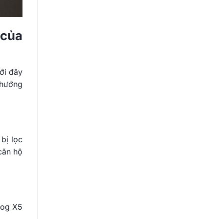
 của
ới đây
 hướng
bị lọc
căn hộ
dog X5