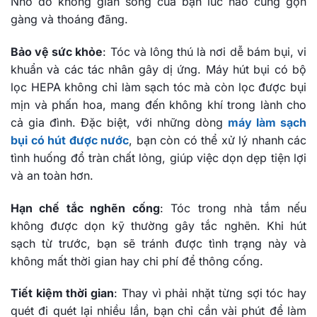
Nhờ đó không gian sống của bạn lúc nào cũng gọn
gàng và thoáng đãng.
Bảo vệ sức khỏe
: Tóc và lông thú là nơi dễ bám bụi, vi
khuẩn và các tác nhân gây dị ứng. Máy hút bụi có bộ
lọc HEPA không chỉ làm sạch tóc mà còn lọc được bụi
mịn và phấn hoa, mang đến không khí trong lành cho
cả gia đình. Đặc biệt, với những dòng
máy làm sạch
bụi có hút được nước
, bạn còn có thể xử lý nhanh các
tình huống đổ tràn chất lỏng, giúp việc dọn dẹp tiện lợi
và an toàn hơn.
Hạn chế tắc nghẽn cống
: Tóc trong nhà tắm nếu
không được dọn kỹ thường gây tắc nghẽn. Khi hút
sạch từ trước, bạn sẽ tránh được tình trạng này và
không mất thời gian hay chi phí để thông cống.
Tiết kiệm thời gian
: Thay vì phải nhặt từng sợi tóc hay
quét đi quét lại nhiều lần, bạn chỉ cần vài phút để làm