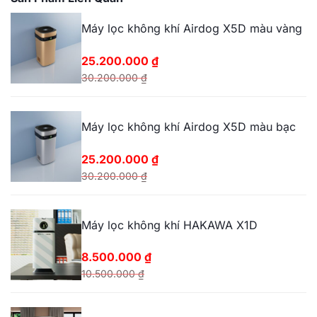
Máy lọc không khí Airdog X5D màu vàng
25.200.000
₫
30.200.000
₫
Giá
Giá
gốc
hiện
Máy lọc không khí Airdog X5D màu bạc
là:
tại
30.200.000 ₫.
là:
25.200.000
₫
25.200.000 ₫.
30.200.000
₫
Giá
Giá
gốc
hiện
Máy lọc không khí HAKAWA X1D
là:
tại
30.200.000 ₫.
là:
8.500.000
₫
25.200.000 ₫.
10.500.000
₫
Giá
Giá
gốc
hiện