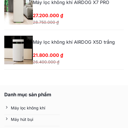
Máy lọc không khí AIRDOG X7 PRO
là:
tại
10.500.000 ₫.
là:
27.200.000
₫
8.500.000 ₫.
28.750.000
₫
Giá
Giá
gốc
hiện
Máy lọc không khí AIRDOG X5D trắng
là:
tại
28.750.000 ₫.
là:
21.800.000
₫
27.200.000 ₫.
26.400.000
₫
Giá
Giá
gốc
hiện
là:
tại
26.400.000 ₫.
là:
Danh mục sản phẩm
21.800.000 ₫.
Máy lọc không khí
Máy hút bụi