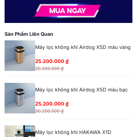
Sản Phẩm Liên Quan
Máy lọc không khí Airdog X5D màu vàng
25.200.000
₫
30.200.000
₫
Giá
Giá
gốc
hiện
Máy lọc không khí Airdog X5D màu bạc
là:
tại
30.200.000 ₫.
là:
25.200.000
₫
25.200.000 ₫.
30.200.000
₫
Giá
Giá
gốc
hiện
Máy lọc không khí HAKAWA X1D
là:
tại