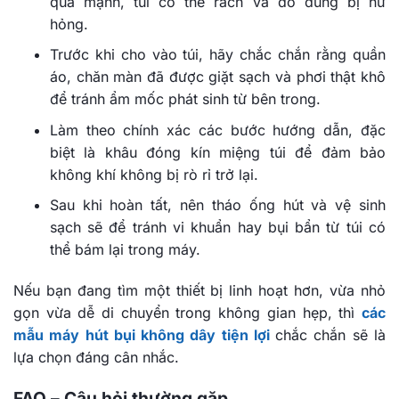
quá mạnh, túi có thể rách và đồ dùng bị hư
hỏng.
Trước khi cho vào túi, hãy chắc chắn rằng quần
áo, chăn màn đã được giặt sạch và phơi thật khô
để tránh ẩm mốc phát sinh từ bên trong.
Làm theo chính xác các bước hướng dẫn, đặc
biệt là khâu đóng kín miệng túi để đảm bảo
không khí không bị rò rỉ trở lại.
Sau khi hoàn tất, nên tháo ống hút và vệ sinh
sạch sẽ để tránh vi khuẩn hay bụi bẩn từ túi có
thể bám lại trong máy.
Nếu bạn đang tìm một thiết bị linh hoạt hơn, vừa nhỏ
gọn vừa dễ di chuyển trong không gian hẹp, thì
các
mẫu máy hút bụi không dây tiện lợi
chắc chắn sẽ là
lựa chọn đáng cân nhắc.
FAQ – Câu hỏi thường gặp