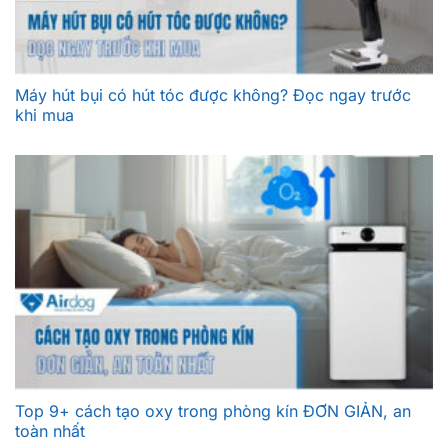
Máy hút bụi có hút tóc được không? Đọc ngay trước
khi mua
Top 9+ cách tạo oxy trong phòng kín ĐƠN GIẢN, an
toàn nhất