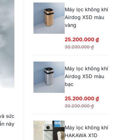
Máy lọc không khí
Airdog X5D màu
vàng
25.200.000
₫
30.200.000
₫
Giá
Giá
gốc
hiện
Máy lọc không khí
là:
tại
Airdog X5D màu
30.200.000 ₫.
là:
bạc
25.200.000 ₫.
25.200.000
₫
30.200.000
₫
Giá
Giá
và sức
gốc
hiện
uẩn này
Máy lọc không khí
là:
tại
HAKAWA X1D
30.200.000 ₫.
là: