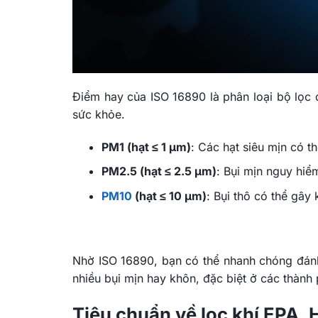
Điểm hay của ISO 16890 là phân loại bộ lọc d
sức khỏe.
PM1 (hạt ≤ 1 μm)
: Các hạt siêu mịn có 
PM2.5 (hạt ≤ 2.5 μm)
: Bụi mịn nguy hiể
PM10
(hạt ≤ 10 μm)
: Bụi thô có thể gây
Nhờ ISO 16890, bạn có thể nhanh chóng đánh
nhiều bụi mịn hay khôn, đặc biệt ở các thàn
Tiêu chuẩn về lọc khí EPA,