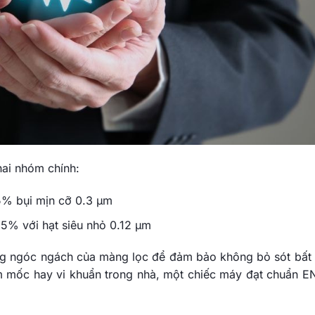
hai nhóm chính:
% bụi mịn cỡ 0.3 μm
95% với hạt siêu nhỏ 0.12 μm
ừng ngóc ngách của màng lọc để đảm bảo không bỏ sót bất 
ấm mốc hay vi khuẩn trong nhà, một chiếc máy đạt chuẩn E