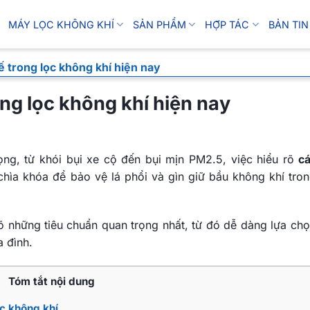
MÁY LỌC KHÔNG KHÍ
SẢN PHẨM
HỢP TÁC
BẢN TIN
ế trong lọc không khí hiện nay
ong lọc không khí hiện nay
ng, từ khói bụi xe cộ đến bụi mịn PM2.5, việc hiểu rõ
cá
chìa khóa để bảo vệ lá phổi và gìn giữ bầu không khí tron
õ những tiêu chuẩn quan trọng nhất, từ đó dễ dàng lựa ch
a đình.
Tóm tắt nội dung
ọc không khí