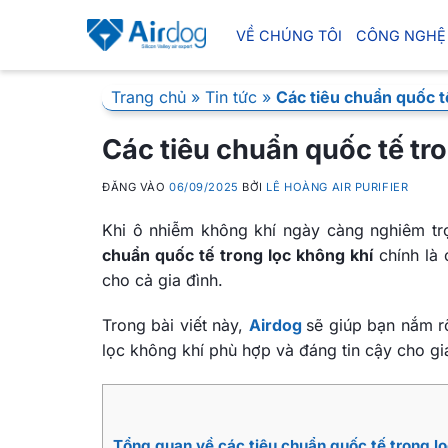
Bỏ
qua
VỀ CHÚNG TÔI
CÔNG NGHỆ
nội
dung
Trang chủ
»
Tin tức
»
Các tiêu chuẩn quốc t
Các tiêu chuẩn quốc tế tr
ĐĂNG VÀO
06/09/2025
BỞI
LÊ HOÀNG AIR PURIFIER
Khi ô nhiễm không khí ngày càng nghiêm trọ
chuẩn quốc tế trong lọc không khí
chính là 
cho cả gia đình.
Trong bài viết này,
Airdog
sẽ giúp bạn nắm r
lọc không khí phù hợp và đáng tin cậy cho gi
Tổng quan về các tiêu chuẩn quốc tế trong l