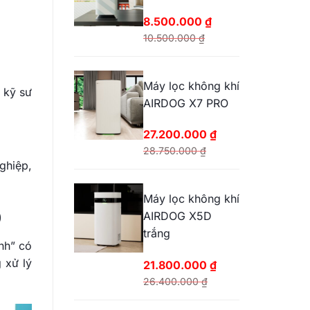
25.200.000 ₫.
8.500.000
₫
10.500.000
₫
Giá
Giá
gốc
hiện
Máy lọc không khí
là:
tại
 kỹ sư
AIRDOG X7 PRO
10.500.000 ₫.
là:
8.500.000 ₫.
27.200.000
₫
28.750.000
₫
ghiệp,
Giá
Giá
gốc
hiện
Máy lọc không khí
là:
tại
0
AIRDOG X5D
28.750.000 ₫.
là:
trắng
27.200.000 ₫.
nh” có
 xử lý
21.800.000
₫
26.400.000
₫
Giá
Giá