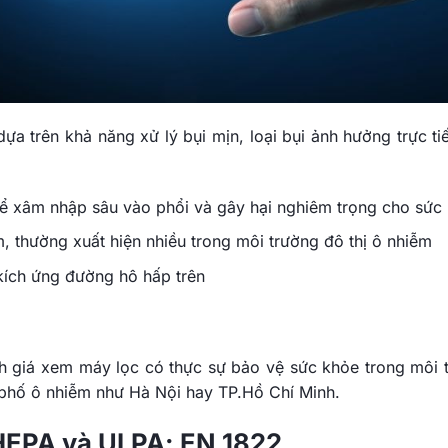
ựa trên khả năng xử lý bụi mịn, loại bụi ảnh hưởng trực ti
thể xâm nhập sâu vào phổi và gây hại nghiêm trọng cho sức
m, thường xuất hiện nhiều trong môi trường đô thị ô nhiễm
 kích ứng đường hô hấp trên
 giá xem máy lọc có thực sự bảo vệ sức khỏe trong môi 
h phố ô nhiễm như Hà Nội hay TP.Hồ Chí Minh.
 HEPA và ULPA: EN 1822