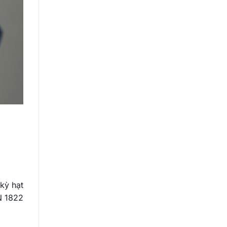
kỳ hạt
N 1822