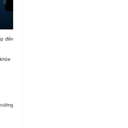
ếp đến
 khỏe
trường