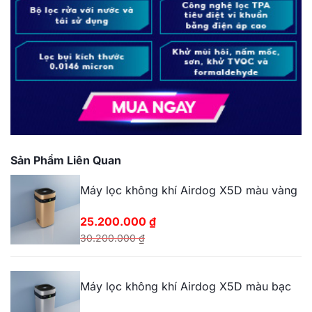
Sản Phẩm Liên Quan
Máy lọc không khí Airdog X5D màu vàng
25.200.000
₫
30.200.000
₫
Giá
Giá
gốc
hiện
Máy lọc không khí Airdog X5D màu bạc
là:
tại
30.200.000 ₫.
là: