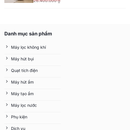
26.400.000
₫
Giá
Giá
gốc
hiện
là:
tại
26.400.000 ₫.
là:
Danh mục sản phẩm
21.800.000 ₫.
Máy lọc không khí
Máy hút bụi
Quạt tích điện
Máy hút ẩm
Máy tạo ẩm
Máy lọc nước
Phụ kiện
Dịch vụ