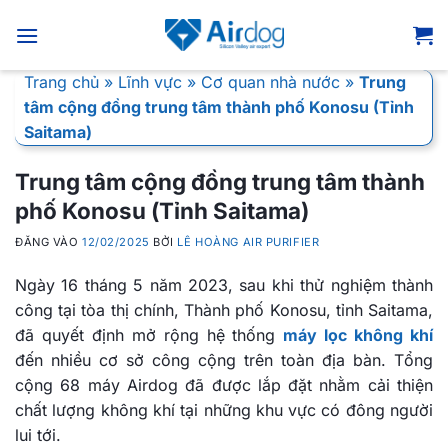
Bỏ
qua
nội
Trang chủ
»
Lĩnh vực
»
Cơ quan nhà nước
»
Trung
dung
tâm cộng đồng trung tâm thành phố Konosu (Tỉnh
Saitama)
Trung tâm cộng đồng trung tâm thành
phố Konosu (Tỉnh Saitama)
ĐĂNG VÀO
12/02/2025
BỞI
LÊ HOÀNG AIR PURIFIER
Ngày 16 tháng 5 năm 2023, sau khi thử nghiệm thành
công tại tòa thị chính, Thành phố Konosu, tỉnh Saitama,
đã quyết định mở rộng hệ thống
máy lọc không khí
đến nhiều cơ sở công cộng trên toàn địa bàn. Tổng
cộng 68 máy Airdog đã được lắp đặt nhằm cải thiện
chất lượng không khí tại những khu vực có đông người
lui tới.