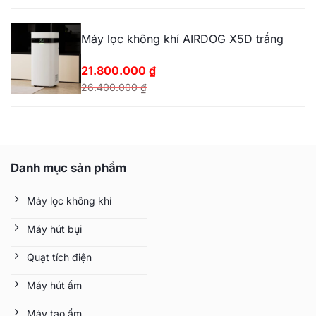
Giá
Giá
gốc
hiện
Máy lọc không khí AIRDOG X5D trắng
là:
tại
28.750.000 ₫.
là:
21.800.000
₫
27.200.000 ₫.
26.400.000
₫
Giá
Giá
gốc
hiện
là:
tại
26.400.000 ₫.
là:
Danh mục sản phẩm
21.800.000 ₫.
Máy lọc không khí
Máy hút bụi
Quạt tích điện
Máy hút ẩm
Máy tạo ẩm