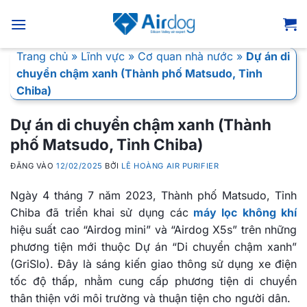
Bỏ
qua
nội
Trang chủ
»
Lĩnh vực
»
Cơ quan nhà nước
»
Dự án di
dung
chuyển chậm xanh (Thành phố Matsudo, Tỉnh
Chiba)
Dự án di chuyển chậm xanh (Thành
phố Matsudo, Tỉnh Chiba)
ĐĂNG VÀO
12/02/2025
BỞI
LÊ HOÀNG AIR PURIFIER
Ngày 4 tháng 7 năm 2023, Thành phố Matsudo, Tỉnh
Chiba đã triển khai sử dụng các
máy lọc không khí
hiệu suất cao “Airdog mini” và “Airdog X5s” trên những
phương tiện mới thuộc Dự án “Di chuyển chậm xanh”
(GriSlo). Đây là sáng kiến giao thông sử dụng xe điện
tốc độ thấp, nhằm cung cấp phương tiện di chuyển
thân thiện với môi trường và thuận tiện cho người dân.