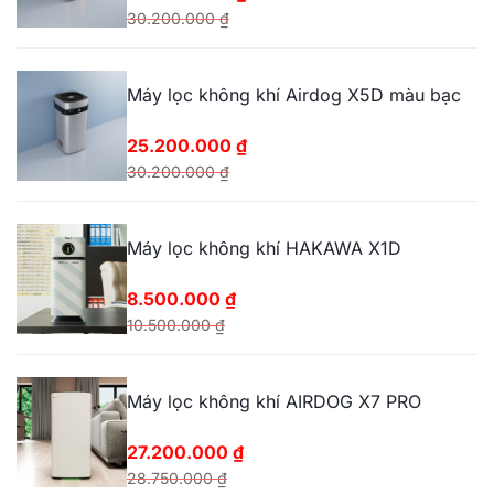
30.200.000
₫
Giá
Giá
gốc
hiện
Máy lọc không khí Airdog X5D màu bạc
là:
tại
30.200.000 ₫.
là:
25.200.000
₫
25.200.000 ₫.
30.200.000
₫
Giá
Giá
gốc
hiện
Máy lọc không khí HAKAWA X1D
là:
tại
30.200.000 ₫.
là:
8.500.000
₫
25.200.000 ₫.
10.500.000
₫
Giá
Giá
gốc
hiện
Máy lọc không khí AIRDOG X7 PRO
là:
tại
10.500.000 ₫.
là:
27.200.000
₫
8.500.000 ₫.
28.750.000
₫