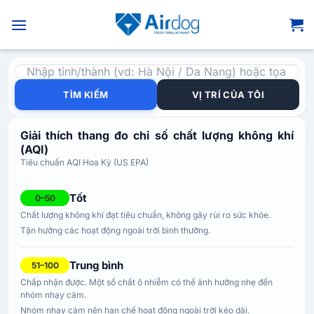
Bỏ
qua
nội
dung
TÌM KIẾM
VỊ TRÍ CỦA TÔI
Giải thích thang đo chỉ số chất lượng không khí
(AQI)
Tiêu chuẩn AQI Hoa Kỳ (US EPA)
Tốt
0–50
Chất lượng không khí đạt tiêu chuẩn, không gây rủi ro sức khỏe.
Tận hưởng các hoạt động ngoài trời bình thường.
Trung bình
51–100
Chấp nhận được. Một số chất ô nhiễm có thể ảnh hưởng nhẹ đến
nhóm nhạy cảm.
Nhóm nhạy cảm nên hạn chế hoạt động ngoài trời kéo dài.