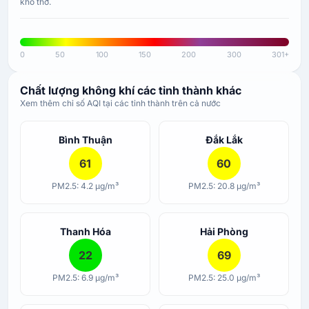
khó thở.
0
50
100
150
200
300
301+
Chất lượng không khí các tỉnh thành khác
Xem thêm chỉ số AQI tại các tỉnh thành trên cả nước
Bình Thuận
Đắk Lắk
61
60
PM2.5: 4.2 µg/m³
PM2.5: 20.8 µg/m³
Thanh Hóa
Hải Phòng
22
69
PM2.5: 6.9 µg/m³
PM2.5: 25.0 µg/m³