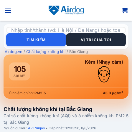
Bỏ
qua
nội
dung
TÌM KIẾM
VỊ TRÍ CỦA TÔI
Airdog.vn
/
Chất lượng không khí
/
Bắc Giang
Kém (Nhạy cảm)
105
AQI MỸ
Ô nhiễm chính:
PM2.5
43.3 µg/m³
Chất lượng không khí tại Bắc Giang
Chỉ số chất lượng không khí (AQI) và ô nhiễm không khí PM2.5
tại Bắc Giang
Nguồn dữ liệu:
API Ninjas
• Cập nhật:
12:03:56, 8/8/2026