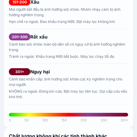
Xấu
151–200
Mọi người bắt đầu bị ảnh hưởng sức khỏe. Nhóm nhạy cảm bị ảnh
hưởng nghiêm trọng.
Hạn chế ra ngoài. Đeo khẩu trang N95. Bật máy lọc không khí.
Rất xấu
201–300
Cảnh báo sức khỏe: toàn bộ dân số có nguy cơ bị ảnh hưởng nghiêm
trọng.
Tránh ra ngoài. Khẩu trang N95 bắt buộc. Máy lọc chạy tối đa.
Nguy hại
301+
Cảnh báo khẩn cấp: ảnh hưởng sức khỏe cực kỳ nghiêm trọng cho
mọi người.
KHÔNG ra ngoài. Đóng kín cửa. Bật máy lọc liên tục. Gọi cấp cứu nếu
khó thở.
0
50
100
150
200
300
301+
Chất lượng không khí các tỉnh thành khác