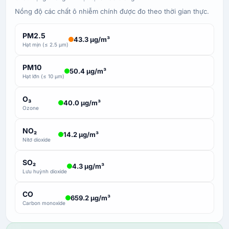
Nồng độ các chất ô nhiễm chính được đo theo thời gian thực.
PM2.5
43.3 µg/m³
Hạt mịn (≤ 2.5 µm)
PM10
50.4 µg/m³
Hạt lớn (≤ 10 µm)
O₃
40.0 µg/m³
Ozone
NO₂
14.2 µg/m³
Nitơ dioxide
SO₂
4.3 µg/m³
Lưu huỳnh dioxide
CO
659.2 µg/m³
Carbon monoxide