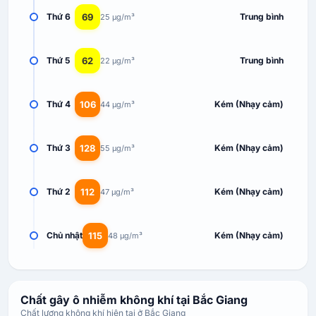
69
Thứ 6
Trung bình
25 µg/m³
62
Thứ 5
Trung bình
22 µg/m³
106
Thứ 4
Kém (Nhạy cảm)
44 µg/m³
128
Thứ 3
Kém (Nhạy cảm)
55 µg/m³
112
Thứ 2
Kém (Nhạy cảm)
47 µg/m³
115
Chủ nhật
Kém (Nhạy cảm)
48 µg/m³
Chất gây ô nhiễm không khí tại Bắc Giang
Chất lượng không khí hiện tại ở Bắc Giang