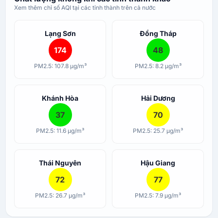
Xem thêm chỉ số AQI tại các tỉnh thành trên cả nước
Lạng Sơn
Đồng Tháp
174
48
PM2.5: 107.8 µg/m³
PM2.5: 8.2 µg/m³
Khánh Hòa
Hải Dương
37
70
PM2.5: 11.6 µg/m³
PM2.5: 25.7 µg/m³
Thái Nguyên
Hậu Giang
72
77
PM2.5: 26.7 µg/m³
PM2.5: 7.9 µg/m³