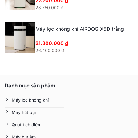
27.200.000
₫
8.500.000 ₫.
28.750.000
₫
Giá
Giá
gốc
hiện
Máy lọc không khí AIRDOG X5D trắng
là:
tại
28.750.000 ₫.
là:
21.800.000
₫
27.200.000 ₫.
26.400.000
₫
Giá
Giá
gốc
hiện
là:
tại
26.400.000 ₫.
là:
Danh mục sản phẩm
21.800.000 ₫.
Máy lọc không khí
Máy hút bụi
Quạt tích điện
Máy hút ẩm