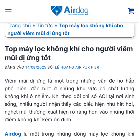
Bỏ
qua
nội
Trang chủ
»
Tin tức
»
Top máy lọc không khí cho
dung
người viêm mũi dị ứng tốt
Top máy lọc không khí cho người viêm
mũi dị ứng tốt
ĐĂNG VÀO
14/08/2025
BỞI
LÊ HOÀNG AIR PURIFIER
Viêm mũi dị ứng là một trong những vấn đề hô hấp
phổ biến, đặc biệt ở những khu vực có chất lượng
không khí ô nhiễm. Khi theo dõi chỉ số AQI tại nơi sinh
sống, nhiều người nhận thấy các biểu hiện như hắt hơi,
nghẹt mũi thường xuất hiện rõ ràng hơn vào những thời
điểm không khí kém ổn định.
Airdog
là một trong những dòng máy lọc không khí