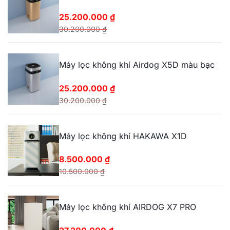
25.200.000
₫
30.200.000
₫
Giá
Giá
gốc
hiện
Máy lọc không khí Airdog X5D màu bạc
là:
tại
30.200.000 ₫.
là:
25.200.000
₫
25.200.000 ₫.
30.200.000
₫
Giá
Giá
gốc
hiện
Máy lọc không khí HAKAWA X1D
là:
tại
30.200.000 ₫.
là:
8.500.000
₫
25.200.000 ₫.
10.500.000
₫
Giá
Giá
gốc
hiện
Máy lọc không khí AIRDOG X7 PRO
là:
tại
10.500.000 ₫.
là: