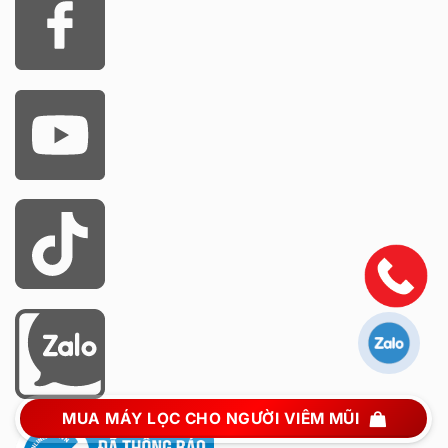
MUA MÁY LỌC CHO NGƯỜI VIÊM MŨI