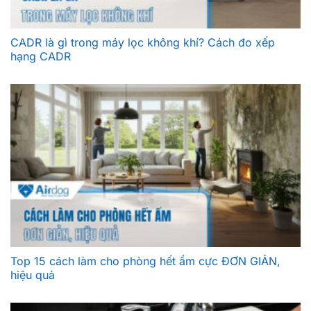
CADR là gì trong máy lọc không khí? Cách đo xếp
hạng CADR
Top 15 cách làm cho phòng hết ẩm cực ĐƠN GIẢN,
hiệu quả