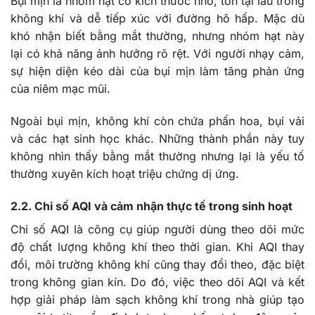
Bụi mịn là nhóm hạt có kích thước nhỏ, tồn tại lâu trong
không khí và dễ tiếp xúc với đường hô hấp. Mặc dù
khó nhận biết bằng mắt thường, nhưng nhóm hạt này
lại có khả năng ảnh hưởng rõ rệt. Với người nhạy cảm,
sự hiện diện kéo dài của bụi mịn làm tăng phản ứng
của niêm mạc mũi.
Ngoài bụi mịn, không khí còn chứa phấn hoa, bụi vải
và các hạt sinh học khác. Những thành phần này tuy
không nhìn thấy bằng mắt thường nhưng lại là yếu tố
thường xuyên kích hoạt triệu chứng dị ứng.
2.2. Chỉ số AQI và cảm nhận thực tế trong sinh hoạt
Chỉ số AQI là công cụ giúp người dùng theo dõi mức
độ chất lượng không khí theo thời gian. Khi AQI thay
đổi, môi trường không khí cũng thay đổi theo, đặc biệt
trong không gian kín. Do đó, việc theo dõi AQI và kết
hợp giải pháp làm sạch không khí trong nhà giúp tạo