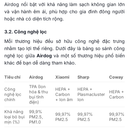
Airdog nổi bật với khả năng làm sạch không gian lớn
và vận hành êm ái, phù hợp cho gia đình đông người
hoặc nhà có diện tích rộng.
3.2. Công nghệ lọc
Mỗi thương hiệu đều sở hữu công nghệ đặc trưng
nhằm tạo lợi thế riêng. Dưới đây là bảng so sánh công
nghệ lọc giữa
Airdog
và một số thương hiệu phổ biến
khác để bạn dễ dàng tham khảo.
Tiêu chí
Airdog
Xiaomi
Sharp
Coway
TPA (Ion
Công
HEPA +
HEPA +
hóa & thu
HEPA +
nghệ lọc
Carbon
Plasmacluster
bụi tĩnh
Carbon
chính
+ Ion âm
Ion
điện)
Khả năng
99,9%
99,97%
99,97%
99,97%
loại bỏ bụi
PM2.5,
PM2.5
PM2.5
PM2.5
mịn (%)
PM1.0