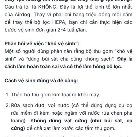
Câu trả lời là KHÔNG. Đây là lợi thế kinh tế lớn nhất
của Airdog. Thay vì phải chi hàng triệu đồng mỗi năm
để thay thế bộ lọc HEPA, bạn chỉ cần thực hiện các
bước vệ sinh đơn giản 2-4 tuần/lần.
Phản hồi về việc “khó vệ sinh”:
Một số người dùng phàn nàn rằng bộ thu gom “khó vệ
sinh” và “dùng búi sắt chà cũng không sạch”.
Đây là
cách làm hoàn toàn sai và có thể làm hỏng bộ lọc.
Cách vệ sinh đúng và dễ dàng:
Tháo bộ thu gom kim loại ra khỏi máy.
Rửa sạch dưới vòi nước (có thể dùng dụng cụ cọ
rửa mềm đi kèm hoặc ngâm với nước rửa chén pha
loãng). K
hông dùng vật cứng (như búi sắt, cọ
cứng)
để chà xát làm xước các tấm thu gom.