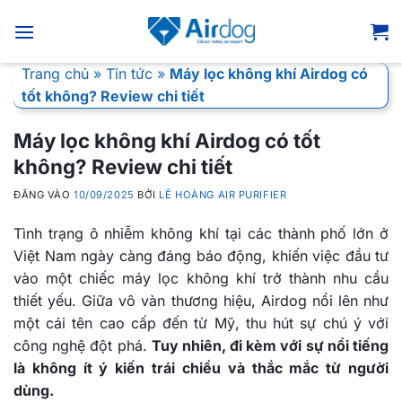
Bỏ
qua
nội
Trang chủ
»
Tin tức
»
Máy lọc không khí Airdog có
dung
tốt không? Review chi tiết
Máy lọc không khí Airdog có tốt
không? Review chi tiết
ĐĂNG VÀO
10/09/2025
BỞI
LÊ HOÀNG AIR PURIFIER
Tình trạng ô nhiễm không khí tại các thành phố lớn ở
Việt Nam ngày càng đáng báo động, khiến việc đầu tư
vào một chiếc máy lọc không khí trở thành nhu cầu
thiết yếu. Giữa vô vàn thương hiệu, Airdog nổi lên như
một cái tên cao cấp đến từ Mỹ, thu hút sự chú ý với
công nghệ đột phá.
Tuy nhiên, đi kèm với sự nổi tiếng
là không ít ý kiến trái chiều và thắc mắc từ người
dùng.