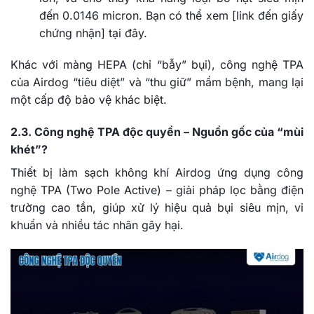
đến 0.0146 micron. Bạn có thể xem [link đến giấy
chứng nhận] tại đây.
Khác với màng HEPA (chỉ “bẫy” bụi), công nghệ TPA
của Airdog “tiêu diệt” và “thu giữ” mầm bệnh, mang lại
một cấp độ bảo vệ khác biệt.
2.3. Công nghệ TPA độc quyền – Nguồn gốc của “mùi
khét”?
Thiết bị làm sạch không khí Airdog ứng dụng công
nghệ TPA (Two Pole Active) – giải pháp lọc bằng điện
trường cao tần, giúp xử lý hiệu quả bụi siêu mịn, vi
khuẩn và nhiều tác nhân gây hại.