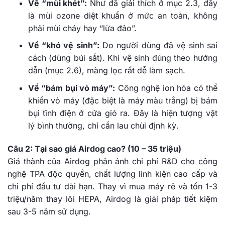
Về “mùi khét”:
Như đã giải thích ở mục 2.3, đây
là mùi ozone diệt khuẩn ở mức an toàn, không
phải mùi cháy hay “lừa đảo”.
Về “khó vệ sinh”:
Do người dùng đã vệ sinh sai
cách (dùng búi sắt). Khi vệ sinh đúng theo hướng
dẫn (mục 2.6), màng lọc rất dễ làm sạch.
Về “bám bụi vỏ máy”:
Công nghệ ion hóa có thể
khiến vỏ máy (đặc biệt là máy màu trắng) bị bám
bụi tĩnh điện ở cửa gió ra. Đây là hiện tượng vật
lý bình thường, chỉ cần lau chùi định kỳ.
Câu 2: Tại sao giá Airdog cao? (10 – 35 triệu)
Giá thành của Airdog phản ánh chi phí R&D cho công
nghệ TPA độc quyền, chất lượng linh kiện cao cấp và
chi phí đầu tư dài hạn. Thay vì mua máy rẻ và tốn 1-3
triệu/năm thay lõi HEPA, Airdog là giải pháp tiết kiệm
sau 3-5 năm sử dụng.