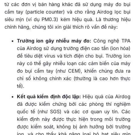
từ các đơn vị bán hàng khác đã sử dụng máy đo bụi
cầm tay (particle counter) và cho rằng Airdog lọc bụi
siêu mịn (ví dụ PM0.3) kém hiệu quả. Là thương hiệu
chính hãng, chúng tôi xin giải thích rõ vấn đề này:
Trường ion gây nhiễu máy đo:
Công nghệ TPA
của Airdog sử dụng trường điện cao tần (ion hóa)
để tiêu diệt virus và tích điện cho bụi. Trường ion
này có thể gây nhiễu loạn các cảm biến của máy
đo bụi cầm tay (như CEM), khiến chúng đưa ra
chỉ số không chính xác (thường là cao hơn thực
tế).
Kết quả kiểm định độc lập:
Hiệu quả của Airdog
đã được kiểm chứng bởi các phòng thí nghiệm
quốc tế (như SGS) và các cơ quan uy tín. Các
kiểm định này được thực hiện trong môi trường
được kiểm soát, không bị ảnh hưởng bởi trường
ion, và cho thấy khả năng loại bỏ hạt siêu mịn