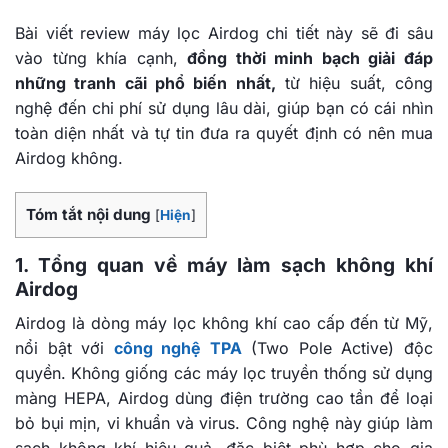
Bài viết review máy lọc Airdog chi tiết này sẽ đi sâu
vào từng khía cạnh,
đồng thời minh bạch giải đáp
những tranh cãi phổ biến nhất,
từ hiệu suất, công
nghệ đến chi phí sử dụng lâu dài, giúp bạn có cái nhìn
toàn diện nhất và tự tin đưa ra quyết định có nên mua
Airdog không.
Tóm tắt nội dung
[
Hiện
]
1. Tổng quan về máy làm sạch không khí
Airdog
Airdog là dòng máy lọc không khí cao cấp đến từ Mỹ,
nổi bật với
công nghệ TPA
(Two Pole Active) độc
quyền. Không giống các máy lọc truyền thống sử dụng
màng HEPA, Airdog dùng điện trường cao tần để loại
bỏ bụi mịn, vi khuẩn và virus. Công nghệ này giúp làm
sạch không khí hiệu quả, đặc biệt phù hợp cho gia