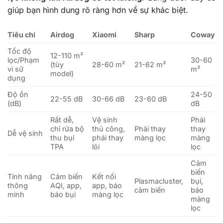
giúp bạn hình dung rõ ràng hơn về sự khác biệt.
Tiêu chí
Airdog
Xiaomi
Sharp
Coway
Tốc độ
12-110 m²
lọc/Phạm
30-60
(tùy
28-60 m²
21-62 m²
vi sử
m²
model)
dụng
Độ ồn
24-50
22-55 dB
30-66 dB
23-60 dB
(dB)
dB
Rất dễ,
Vệ sinh
Phải
chỉ rửa bộ
thủ công,
Phải thay
thay
Dễ vệ sinh
thu bụi
phải thay
màng lọc
màng
TPA
lõi
lọc
Cảm
biến
Tính năng
Cảm biến
Kết nối
Plasmacluster,
bụi,
thông
AQI, app,
app, báo
cảm biến
báo
minh
báo bụi
màng lọc
màng
lọc