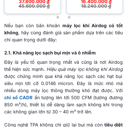
hạng
4.85
hạng
4.86
37.800.000
₫
16.400.000
₫
5 sao
5 sao
45.600.000
₫
18.240.000
₫
Giá
Giá
Giá
Giá
gốc
hiện
gốc
hiện
là:
tại
là:
tại
45.600.000 ₫.
là:
18.240.000 ₫.
là:
37.800.000 ₫.
16.400.000 ₫.
Nếu bạn còn băn khoăn
máy lọc khí Airdog có tốt
không
, hãy cùng đánh giá sản phẩm dựa trên các tiêu
chí quan trọng dưới đây:
2.1. Khả năng lọc sạch bụi mịn và ô nhiễm
Đây là yếu tố quan trọng nhất và cũng là nơi Airdog
thể hiện sức mạnh.
Hiệu quả máy lọc không khí Airdog
được chứng minh qua khả năng lọc sạch các hạt bụi
siêu mịn tới cỡ 0.0146 micron. Đây là mức nhỏ mà
nhiều dòng máy lọc thông thường khó đạt được. Với
chỉ số CADR
ấn tượng lên tới 500 CFM (tương đương
850 m³/h), thiết bị dễ dàng làm sạch không khí trong
các không gian lớn từ 30 – 40 m² trở lên.
Công nghệ TPA không chỉ giữ lại bụi mà còn
tiêu diệt