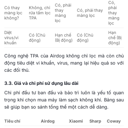
Có,
Có, phải
Có thay
Không, chỉ
phải
thay
Có, phải thay
màng lọc
rửa tấm lọc
thay
màng
màng lọc
không?
TPA
màng
lọc
lọc
Diệt
Hạn
Có (Chủ
Hạn chế
Có (Chủ
virus/vi
chế (Bị
động)
(Bị động)
động)
khuẩn
động)
Công nghệ TPA của Airdog không chỉ lọc mà còn chủ
động tiêu diệt vi khuẩn, virus, mang lại hiệu quả so với
các đối thủ.
3.3. Giá và chi phí sử dụng lâu dài
Chi phí đầu tư ban đầu và bảo trì luôn là yếu tố quan
trọng khi chọn mua máy làm sạch không khí. Bảng sau
sẽ giúp bạn so sánh tổng thể một cách dễ dàng.
Tiêu chí
Airdog
Xiaomi
Sharp
Coway