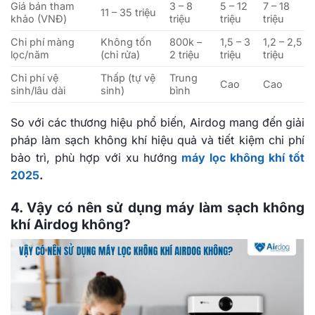
Giá bán tham
3 – 8
5 – 12
7 – 18
11 – 35 triệu
khảo (VNĐ)
triệu
triệu
triệu
Chi phí màng
Không tốn
800k –
1,5 – 3
1,2 – 2,5
lọc/năm
(chỉ rửa)
2 triệu
triệu
triệu
Chi phí vệ
Thấp (tự vệ
Trung
Cao
Cao
sinh/lâu dài
sinh)
bình
So với các thương hiệu phổ biến, Airdog mang đến giải
pháp làm sạch không khí hiệu quả và tiết kiệm chi phí
bảo trì, phù hợp với xu hướng
máy lọc không khí tốt
2025
.
4. Vậy có nên sử dụng máy làm sạch không
khí Airdog không?