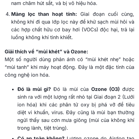
nam châm hút sắt, và bị vô hiệu hóa.
Màng lọc than hoạt tính:
Giai đoạn cuối cùng,
không khí đi qua lớp lọc này để khử sạch mùi hôi và
các hợp chất hữu cơ bay hơi (VOCs) độc hại, trả lại
luồng không khí tinh khiết.
Giải thích về “mùi khét” và Ozone:
Một số người dùng phản ánh có “mùi khét nhẹ” hoặc
“mùi tanh” khi máy hoạt động. Đây là một đặc tính của
công nghệ ion hóa.
Đó là mùi gì?
Đó là mùi của
Ozone (O3)
được
sinh ra với một lượng rất nhỏ tại Giai đoạn 2 (Lưới
ion hóa) khi các phân tử oxy bị phá vỡ để tiêu
diệt vi khuẩn, virus. Đây cũng là mùi bạn thường
ngửi thấy sau cơn mưa giông (mùi của không khí
trong lành, tiệt trùng).
Có an toàn không?
Lượng ozone do Airdog tạo