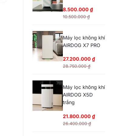
25.200.000 ₫.
8.500.000
₫
10.500.000
₫
Giá
Giá
gốc
hiện
Máy lọc không khí
là:
tại
AIRDOG X7 PRO
10.500.000 ₫.
là:
8.500.000 ₫.
27.200.000
₫
28.750.000
₫
Giá
Giá
gốc
hiện
Máy lọc không khí
là:
tại
AIRDOG X5D
28.750.000 ₫.
là:
trắng
27.200.000 ₫.
21.800.000
₫
26.400.000
₫
Giá
Giá