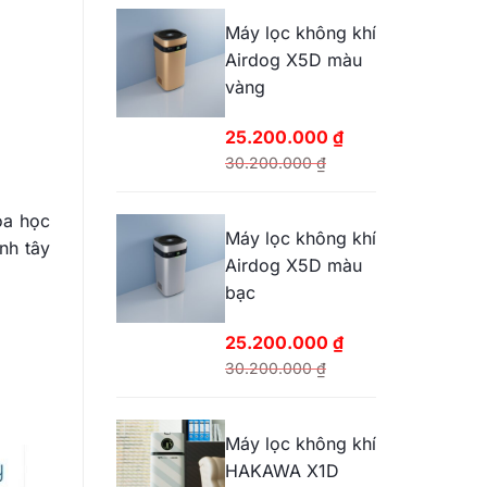
Máy lọc không khí
Airdog X5D màu
vàng
25.200.000
₫
30.200.000
₫
Giá
Giá
gốc
hiện
oa học
Máy lọc không khí
là:
tại
nh tây
Airdog X5D màu
30.200.000 ₫.
là:
bạc
25.200.000 ₫.
25.200.000
₫
30.200.000
₫
Giá
Giá
gốc
hiện
Máy lọc không khí
là:
tại
HAKAWA X1D
30.200.000 ₫.
là: