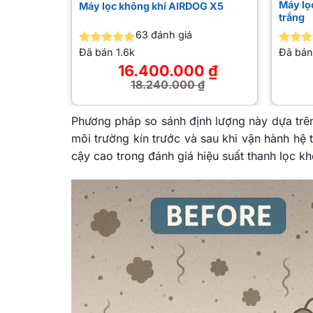
Máy lọc không khí AIRDOG X5D
KAWA X1D
Máy l
đen
42
đánh giá
Đã bán
540
Đã b
Được xếp
Đượ
hạng
4.86
hạ
0
₫
21.800.000
₫
5 sao
0
₫
26.400.000
₫
Giá
Giá
Giá
Giá
gốc
hiện
gốc
hiện
là:
tại
là:
tại
Phương pháp so sánh định lượng này dựa trên
26.400.000 ₫.
là:
28.7
là:
môi trường kín trước và sau khi vận hành hệ
21.800.000 ₫.
27.2
cậy cao trong đánh giá hiệu suất thanh lọc kh