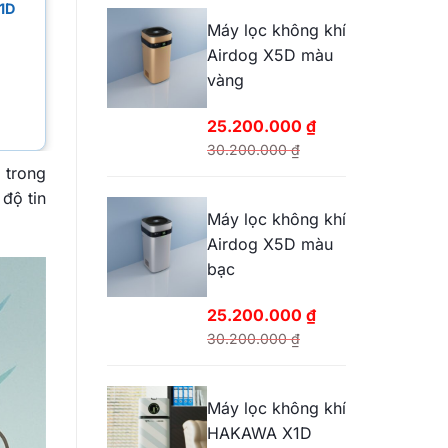
8D
Máy lọc không khí
Airdog X5D màu
vàng
25.200.000
₫
30.200.000
₫
Giá
Giá
 trong
gốc
hiện
độ tin
Máy lọc không khí
là:
tại
Airdog X5D màu
30.200.000 ₫.
là:
bạc
25.200.000 ₫.
25.200.000
₫
30.200.000
₫
Giá
Giá
gốc
hiện
Máy lọc không khí
là:
tại
HAKAWA X1D
30.200.000 ₫.
là: