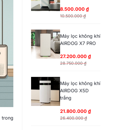
25.200.000 ₫.
8.500.000
₫
10.500.000
₫
Giá
Giá
gốc
hiện
Máy lọc không khí
là:
tại
AIRDOG X7 PRO
10.500.000 ₫.
là:
8.500.000 ₫.
27.200.000
₫
28.750.000
₫
Giá
Giá
gốc
hiện
Máy lọc không khí
là:
tại
AIRDOG X5D
28.750.000 ₫.
là:
trắng
27.200.000 ₫.
21.800.000
₫
 trong
26.400.000
₫
Giá
Giá