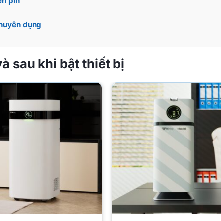
èn pin
 chuyên dụng
à sau khi bật thiết bị