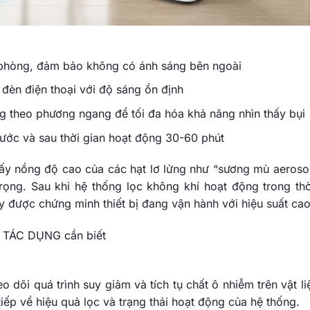
g phòng, đảm bảo không có ánh sáng bên ngoài
èn điện thoại với độ sáng ổn định
 theo phương ngang để tối đa hóa khả năng nhìn thấy bụi
rước và sau thời gian hoạt động
30-60 phút
hấy nồng độ cao của các hạt lơ lửng như “sương mù aerosol
rọng. Sau khi hệ thống lọc không khí hoạt động trong thờ
y được chứng minh thiết bị đang vận hành với hiệu suất cao
4 TÁC DỤNG cần biết
 dõi quá trình suy giảm và tích tụ chất ô nhiễm trên vật li
ếp về hiệu quả lọc và trạng thái hoạt động của hệ thống.