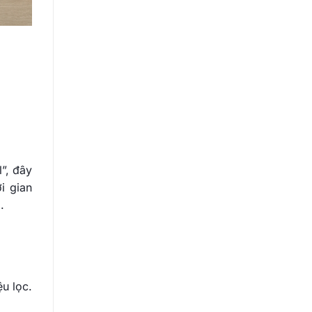
”, đây
i gian
.
ệu lọc.