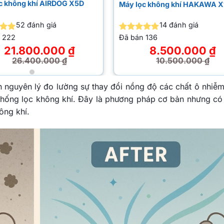
ọc không khí AIRDOG X7 PRO
Máy lọc không khí AIRDOG X
42
đánh giá
52
đánh giá
án
1k
Đã bán
2.9k
c xếp
Được xếp
ng
4.98
hạng
4.85
27.200.000
₫
37.800.000
₫
5 sao
5 sao
28.750.000
₫
45.600.000
₫
Giá
Giá
gốc
hiện
là:
tại
 nguyên lý đo lường sự thay đổi nồng độ các chất ô nhiễm
50.000 ₫.
45.600.000 ₫.
là:
 thống lọc không khí. Đây là phương pháp cơ bản nhưng có 
00.000 ₫.
37.800.000 ₫.
ông khí.