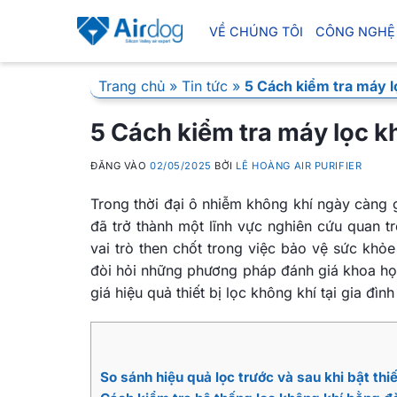
Bỏ
qua
VỀ CHÚNG TÔI
CÔNG NGHỆ
nội
dung
Trang chủ
»
Tin tức
»
5 Cách kiểm tra máy 
5 Cách kiểm tra máy lọc k
ĐĂNG VÀO
02/05/2025
BỞI
LÊ HOÀNG AIR PURIFIER
Trong thời đại ô nhiễm không khí ngày càng 
đã trở thành một lĩnh vực nghiên cứu quan t
vai trò then chốt trong việc bảo vệ sức khỏe
đòi hỏi những phương pháp đánh giá khoa họ
giá hiệu quả thiết bị lọc không khí tại gia đình
So sánh hiệu quả lọc trước và sau khi bật thiế