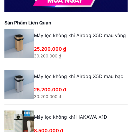
Sản Phẩm Liên Quan
Máy lọc không khí Airdog X5D màu vàng
25.200.000
₫
30.200.000
₫
Giá
Giá
gốc
hiện
Máy lọc không khí Airdog X5D màu bạc
là:
tại
30.200.000 ₫.
là:
25.200.000
₫
25.200.000 ₫.
30.200.000
₫
Giá
Giá
gốc
hiện
Máy lọc không khí HAKAWA X1D
là:
tại
30.200.000 ₫.
là:
8.500.000
₫