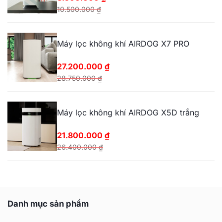
25.200.000 ₫.
10.500.000
₫
Giá
Giá
gốc
hiện
Máy lọc không khí AIRDOG X7 PRO
là:
tại
10.500.000 ₫.
là:
27.200.000
₫
8.500.000 ₫.
28.750.000
₫
Giá
Giá
gốc
hiện
Máy lọc không khí AIRDOG X5D trắng
là:
tại
28.750.000 ₫.
là:
21.800.000
₫
27.200.000 ₫.
26.400.000
₫
Giá
Giá
gốc
hiện
là:
tại
26.400.000 ₫.
là:
Danh mục sản phẩm
21.800.000 ₫.