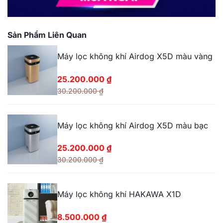
Sản Phẩm Liên Quan
Máy lọc không khí Airdog X5D màu vàng
25.200.000
₫
30.200.000
₫
Giá
Giá
gốc
hiện
Máy lọc không khí Airdog X5D màu bạc
là:
tại
30.200.000 ₫.
là:
25.200.000
₫
25.200.000 ₫.
30.200.000
₫
Giá
Giá
gốc
hiện
Máy lọc không khí HAKAWA X1D
là:
tại
30.200.000 ₫.
là:
8.500.000
₫
25.200.000 ₫.