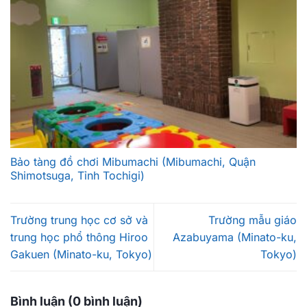
Bảo tàng đồ chơi Mibumachi (Mibumachi, Quận
Shimotsuga, Tỉnh Tochigi)
Trường trung học cơ sở và
Trường mẫu giáo
trung học phổ thông Hiroo
Azabuyama (Minato-ku,
Gakuen (Minato-ku, Tokyo)
Tokyo)
Bình luận (0 bình luận)