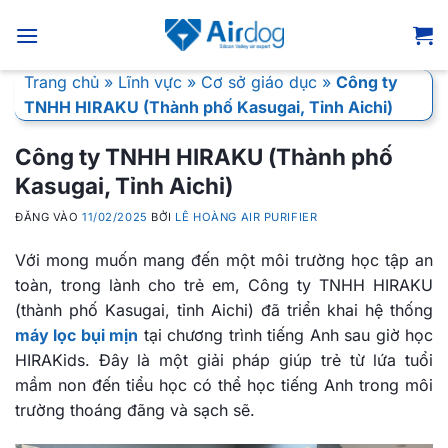
Bỏ
qua
nội
Trang chủ
»
Lĩnh vực
»
Cơ sở giáo dục
»
Công ty
dung
TNHH HIRAKU (Thành phố Kasugai, Tỉnh Aichi)
Công ty TNHH HIRAKU (Thành phố
Kasugai, Tỉnh Aichi)
ĐĂNG VÀO
11/02/2025
BỞI
LÊ HOÀNG AIR PURIFIER
Với mong muốn mang đến một môi trường học tập an
toàn, trong lành cho trẻ em, Công ty TNHH HIRAKU
(thành phố Kasugai, tỉnh Aichi) đã triển khai hệ thống
máy lọc bụi mịn
tại chương trình tiếng Anh sau giờ học
HIRAKids. Đây là một giải pháp giúp trẻ từ lứa tuổi
mầm non đến tiểu học có thể học tiếng Anh trong môi
trường thoáng đãng và sạch sẽ.