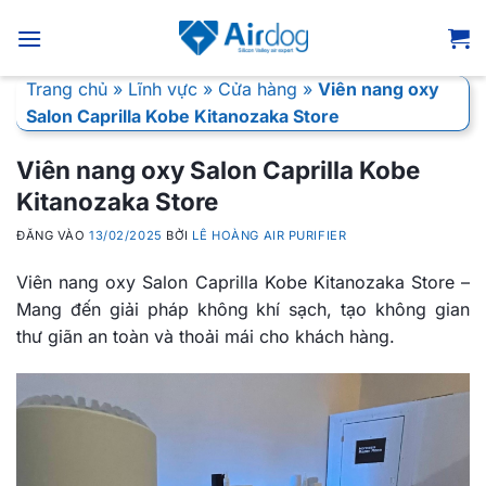
Bỏ
qua
nội
Trang chủ
»
Lĩnh vực
»
Cửa hàng
»
Viên nang oxy
dung
Salon Caprilla Kobe Kitanozaka Store
Viên nang oxy Salon Caprilla Kobe
Kitanozaka Store
ĐĂNG VÀO
13/02/2025
BỞI
LÊ HOÀNG AIR PURIFIER
Viên nang oxy Salon Caprilla Kobe Kitanozaka Store –
Mang đến giải pháp không khí sạch, tạo không gian
thư giãn an toàn và thoải mái cho khách hàng.