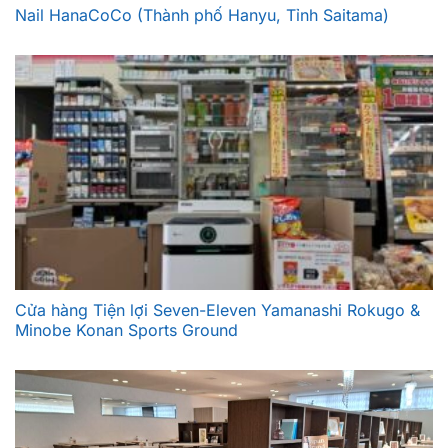
Nail HanaCoCo (Thành phố Hanyu, Tỉnh Saitama)
Cửa hàng Tiện lợi Seven-Eleven Yamanashi Rokugo &
Minobe Konan Sports Ground