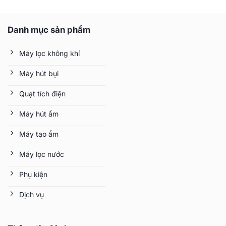
là:
tại
26.400.000 ₫.
là:
Danh mục sản phẩm
21.800.000 ₫.
Máy lọc không khí
Máy hút bụi
Quạt tích điện
Máy hút ẩm
Máy tạo ẩm
Máy lọc nước
Phụ kiện
Dịch vụ