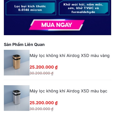
Sản Phẩm Liên Quan
Máy lọc không khí Airdog X5D màu vàng
25.200.000
₫
30.200.000
₫
Giá
Giá
gốc
hiện
Máy lọc không khí Airdog X5D màu bạc
là:
tại
30.200.000 ₫.
là:
25.200.000
₫
25.200.000 ₫.
30.200.000
₫
Giá
Giá