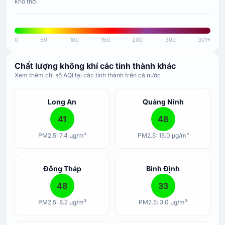
khó thở.
0
50
100
150
200
300
301+
Chất lượng không khí các tỉnh thành khác
Xem thêm chỉ số AQI tại các tỉnh thành trên cả nước
Long An
Quảng Ninh
41
48
PM2.5: 7.4 µg/m³
PM2.5: 15.0 µg/m³
Đồng Tháp
Bình Định
48
33
PM2.5: 8.2 µg/m³
PM2.5: 3.0 µg/m³