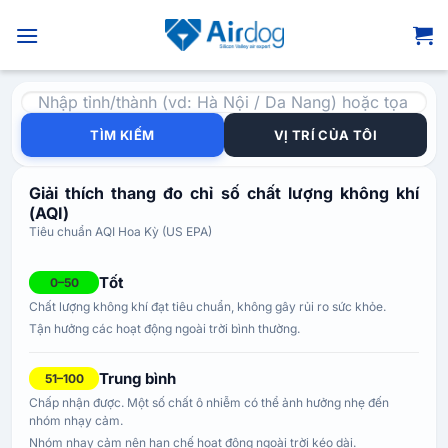
Bỏ
qua
nội
dung
TÌM KIẾM
VỊ TRÍ CỦA TÔI
Giải thích thang đo chỉ số chất lượng không khí
(AQI)
Tiêu chuẩn AQI Hoa Kỳ (US EPA)
Tốt
0–50
Chất lượng không khí đạt tiêu chuẩn, không gây rủi ro sức khỏe.
Tận hưởng các hoạt động ngoài trời bình thường.
Trung bình
51–100
Chấp nhận được. Một số chất ô nhiễm có thể ảnh hưởng nhẹ đến
nhóm nhạy cảm.
Nhóm nhạy cảm nên hạn chế hoạt động ngoài trời kéo dài.