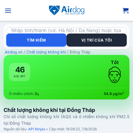
Bỏ
qua
nội
dung
TÌM KIẾM
VỊ TRÍ CỦA TÔI
Airdog.vn
/
Chất lượng không khí
/
Đồng Tháp
Tốt
46
AQI MỸ
Ô nhiễm chính:
O₃
54.9 µg/m³
Chất lượng không khí tại Đồng Tháp
Chỉ số chất lượng không khí (AQI) và ô nhiễm không khí PM2.5
tại Đồng Tháp
Nguồn dữ liệu:
API Ninjas
• Cập nhật:
16:08:22, 7/8/2026