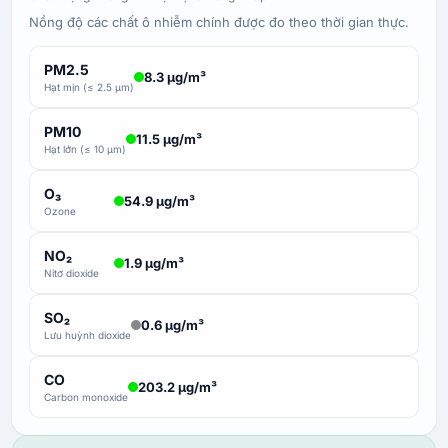
Nồng độ các chất ô nhiễm chính được đo theo thời gian thực.
PM2.5
8.3 µg/m³
Hạt mịn (≤ 2.5 µm)
PM10
11.5 µg/m³
Hạt lớn (≤ 10 µm)
O₃
54.9 µg/m³
Ozone
NO₂
1.9 µg/m³
Nitơ dioxide
SO₂
0.6 µg/m³
Lưu huỳnh dioxide
CO
203.2 µg/m³
Carbon monoxide