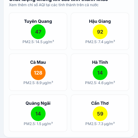
Xem thêm chỉ số AQI tại các tỉnh thành trên cả nước
Tuyên Quang
Hậu Giang
47
92
PM2.5: 14.5 µg/m³
PM2.5: 7.4 µg/m³
Cà Mau
Hà Tĩnh
128
14
PM2.5: 8.9 µg/m³
PM2.5: 4.6 µg/m³
Quảng Ngãi
Cần Thơ
14
59
PM2.5: 1.5 µg/m³
PM2.5: 7.3 µg/m³