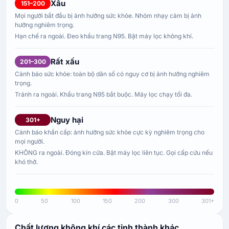
Xấu
151–200
Mọi người bắt đầu bị ảnh hưởng sức khỏe. Nhóm nhạy cảm bị ảnh
hưởng nghiêm trọng.
Hạn chế ra ngoài. Đeo khẩu trang N95. Bật máy lọc không khí.
Rất xấu
201–300
Cảnh báo sức khỏe: toàn bộ dân số có nguy cơ bị ảnh hưởng nghiêm
trọng.
Tránh ra ngoài. Khẩu trang N95 bắt buộc. Máy lọc chạy tối đa.
Nguy hại
301+
Cảnh báo khẩn cấp: ảnh hưởng sức khỏe cực kỳ nghiêm trọng cho
mọi người.
KHÔNG ra ngoài. Đóng kín cửa. Bật máy lọc liên tục. Gọi cấp cứu nếu
khó thở.
0
50
100
150
200
300
301+
Chất lượng không khí các tỉnh thành khác