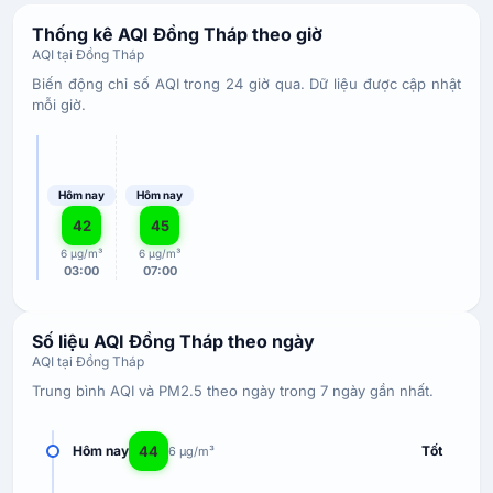
Thống kê AQI Đồng Tháp theo giờ
AQI tại Đồng Tháp
Biến động chỉ số AQI trong 24 giờ qua. Dữ liệu được cập nhật
mỗi giờ.
Hôm nay
Hôm nay
42
45
6 µg/m³
6 µg/m³
03:00
07:00
Số liệu AQI Đồng Tháp theo ngày
AQI tại Đồng Tháp
Trung bình AQI và PM2.5 theo ngày trong 7 ngày gần nhất.
44
Hôm nay
Tốt
6 µg/m³