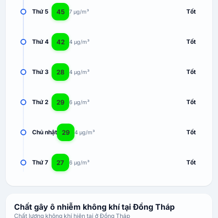
45
Thứ 5
Tốt
7 µg/m³
42
Thứ 4
Tốt
4 µg/m³
28
Thứ 3
Tốt
4 µg/m³
29
Thứ 2
Tốt
6 µg/m³
29
Chủ nhật
Tốt
4 µg/m³
27
Thứ 7
Tốt
6 µg/m³
Chất gây ô nhiễm không khí tại Đồng Tháp
Chất lượng không khí hiện tại ở Đồng Tháp